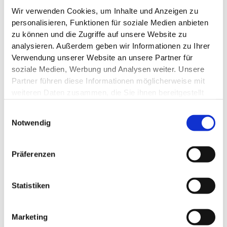
Wir verwenden Cookies, um Inhalte und Anzeigen zu 
personalisieren, Funktionen für soziale Medien anbieten 
zu können und die Zugriffe auf unsere Website zu 
analysieren. Außerdem geben wir Informationen zu Ihrer 
Verwendung unserer Website an unsere Partner für 
soziale Medien, Werbung und Analysen weiter. Unsere 
Partner führen diese Informationen möglicherweise mit 
weiteren Daten zusammen, die Sie ihnen bereitgestellt 
haben oder die sie im Rahmen Ihrer Nutzung der Dienste 
Einwilligungsauswahl
gesammelt haben. Hier finden Sie unsere 
Notwendig
Datenschutzerklärung: 
Datenschutz
Smart Living bedeutet Wohnkomfort auf höchstem
Präferenzen
Niveau.
Denn mit intelligenter Haustechnik bedeutet
Statistiken
„Zuhause sein“ Entspannung in jeder
Lebenssituation.
Dank vernetzter Smart
Marketing