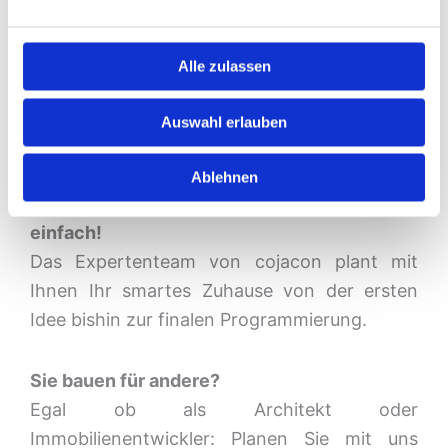
Home Systeme genießen Sie jederzeit
die
perfekte
Wohlfühlatmosphäre
zugeschnitten auf Ihre
Alle zulassen
individuellen Vorlieben – und durch
aufeinander abgestimmte Technik
sparen Sie
Auswahl erlauben
nachhaltig
Energie.
Ablehnen
Das klingt kompliziert?
Wir halten es für Sie
einfach!
Das Expertenteam von cojacon plant mit
Ihnen Ihr smartes Zuhause von der ersten
Idee bishin zur finalen Programmierung.
Sie bauen für andere?
Egal ob als Architekt oder
Immobilienentwickler: Planen Sie mit uns