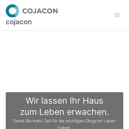
Zum
Inhalt
springen
cojacon
Wir lassen Ihr Haus
zum Leben erwachen.​
Damit Sie mehr Zeit für die wichtigen Dinge im Leben
haben.